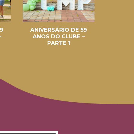
9
ANIVERSÁRIO DE 59
ANIVE
–
ANOS DO CLUBE –
ANOS 
PARTE 1
P