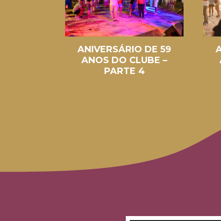
 DE 59
ANIVERSÁRIO DE 59
LUBE –
ANOS DO CLUBE –
1
PARTE 4