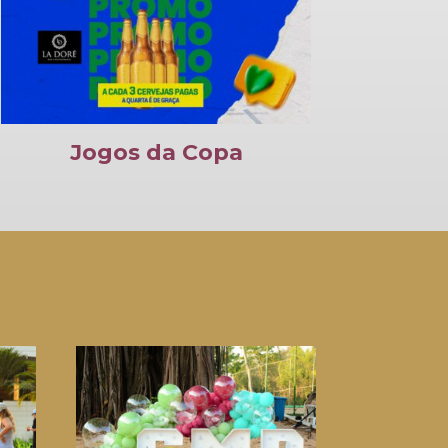
Jogos da Copa
Noit
c